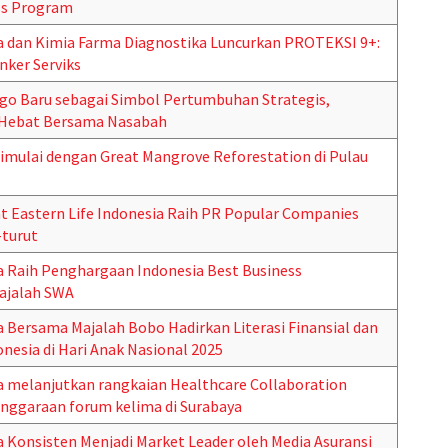
ss Program
ia dan Kimia Farma Diagnostika Luncurkan PROTEKSI 9+:
ker Serviks
go Baru sebagai Simbol Pertumbuhan Strategis,
 Hebat Bersama Nasabah
mulai dengan Great Mangrove Reforestation di Pulau
at Eastern Life Indonesia Raih PR Popular Companies
-turut
ia Raih Penghargaan Indonesia Best Business
ajalah SWA
a Bersama Majalah Bobo Hadirkan Literasi Finansial dan
nesia di Hari Anak Nasional 2025
ia melanjutkan rangkaian Healthcare Collaboration
nggaraan forum kelima di Surabaya
a Konsisten Menjadi Market Leader oleh Media Asuransi