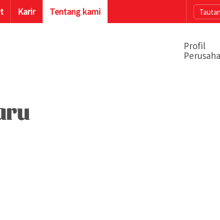
t
Karir
Tentang kami
Tautan
Profil
Perusah
aru