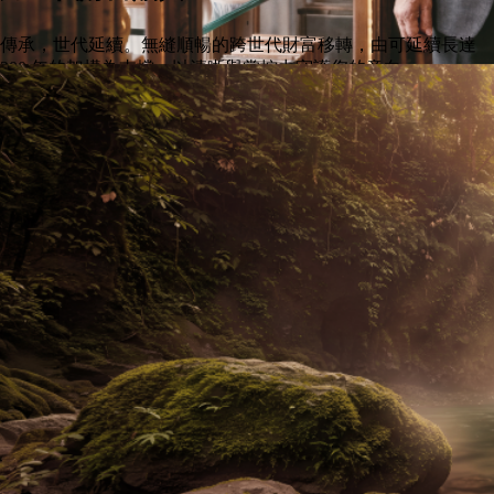
傳承，世代延續。無縫順暢的跨世代財富移轉，由可延續長達
300 年的架構為支撐，以清晰與掌控力守護您的意向。
最早於保單第 7 年末即享有 100% 本金保證，使您的傳承縱然代
代相傳，仍能確切無虞。