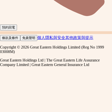
預約回電
個人隱私與安全
其他政策與提示
條款及條件
免責聲明
Copyright © 2026 Great Eastern Holdings Limited (Reg No 1999
03008M)
Great Eastern Holdings Ltd | The Great Eastern Life Assurance
Company Limited | Great Eastern General Insurance Ltd