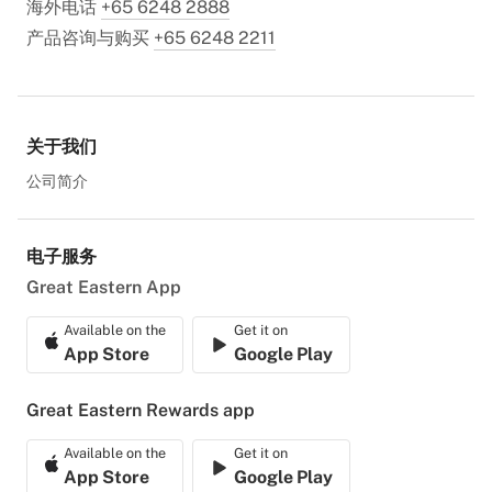
海外电话
+65 6248 2888
产品咨询与购买
+65 6248 2211
关于我们
公司简介
电子服务
Great Eastern App
Available on the
Get it on
App Store
Google Play
Great Eastern Rewards app
Available on the
Get it on
App Store
Google Play