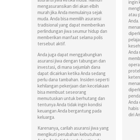
ingin
mengasuransikan diri akan elbih
mengh
murah jika Anda memulainya sejak
atau 
muda. Anda bisa memilih asuransi
Anda.
tradisional yang dapat memberikan
menan
perlindungan jiwa seumur hidup dan
diper
memberikan manfaat selama polis
pelaja
tersebut aktif.
keseh
Anda 
Anda juga dapat menggabungkan
memba
asuransi jiwa dengan tabungan dan
operas
investasi, di mana sejumlah dana
prote
dapat dicairkan ketika Anda sedang
keten
perlu dana tambahan. Insiden seperti
menan
kehilangan pekerjaan dan kecelakaan
diper
bisa membuat seseorang
penda
memutuskan untuk berhutang dan
Anda 
tentunya Anda tidak ingin kondisi
habis 
keuangan Anda bergantung pada
diri 
keluarga.
Karenanya, carilah asuransi jiwa yang
mengikuti perubahan kebutuhan