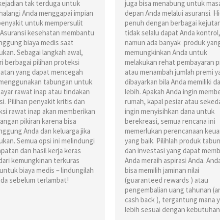
 kejadian tak terduga untuk
juga bisa menabung untuk mas
alangi Anda menggapai impian
depan Anda melalui asuransi. H
penyakit untuk mempersulit
penuh dengan berbagai kejuta
 Asuransi kesehatan membantu
tidak selalu dapat Anda kontrol
ggung biaya medis saat
namun ada banyak produk yan
lukan. Sebagai langkah awal,
memungkinkan Anda untuk
ri berbagai pilihan proteksi
melakukan rehat pembayaran p
atan yang dapat mencegah
atau menambah jumlah premi y
menggunakan tabungan untuk
dibayarkan bila Anda memiliki d
yar rawat inap atau tindakan
lebih. Apakah Anda ingin membe
i. Pilihan penyakit kritis dan
rumah, kapal pesiar atau seked
ksi rawat inap akan memberikan
ingin menyisihkan dana untuk
angan pikiran karena bisa
berekreasi, semua rencana ini
ggung Anda dan keluarga jika
memerlukan perencanaan keu
lukan. Semua opsi ini melindungi
yang baik. Pilihlah produk tabu
patan dan hasil kerja keras
dan investasi yang dapat mem
dari kemungkinan terkuras
Anda meraih aspirasi Anda. And
untuk biaya medis – lindungilah
bisa memilih jaminan nilai
Anda sebelum terlambat!
(guaranteed rewards ) atau
pengembalian uang tahunan (a
cash back ), tergantung mana 
lebih sesuai dengan kebutuhan