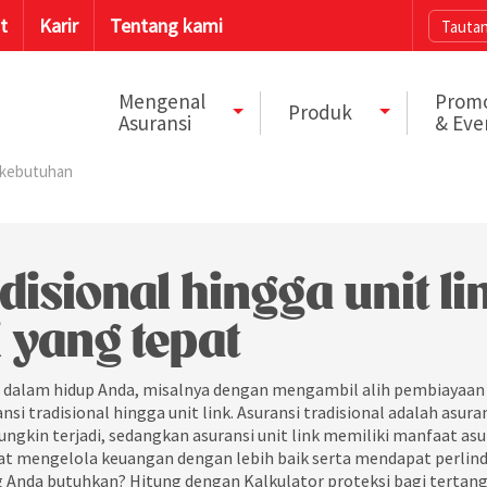
t
Karir
Tentang kami
Tautan
Mengenal
Prom
Produk
Asuransi
& Eve
a kebutuhan
isional hingga unit lin
 yang tepat
dalam hidup Anda, misalnya dengan mengambil alih pembiayaan
nsi tradisional hingga unit link. Asuransi tradisional adalah asura
ngkin terjadi, sedangkan asuransi unit link memiliki manfaat asu
at mengelola keuangan dengan lebih baik serta mendapat perlin
ng Anda butuhkan? Hitung dengan Kalkulator proteksi bagi terta