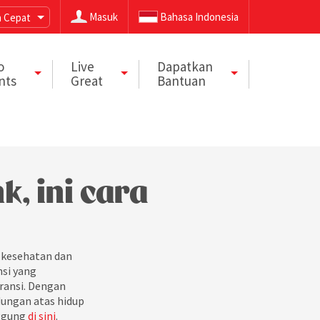
Masuk
Bahasa Indonesia
 Cepat
o
Live
Dapatkan
nts
Great
Bantuan
k, ini cara
 kesehatan dan
nsi yang
ransi. Dengan
dungan atas hidup
nggung
di sini
.