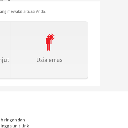
g mewakili situasi Anda.
njut
Usia emas
ih ringan dan
ingga unit link