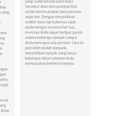
yang sudah berada pada masa
a
tersebut akan menyarankan kita
idup
untuk merencanakan dana pensiun
n yang
sejak dini. Dengan menyisihkan
,
sedikit dana tiap bulannya sejak
g
muda dengan asuransi hari tua,
investasi Anda dapat berlipat ganda
remi
selama beberapa dekade sampai
ang
Anda mencapai usia pensiun. Cara ini
ana
jauh lebih mudah daripada
li
menyisihkan banyak uang hanya
ar
beberapa tahun sebelum Anda
memutuskan berhenti bekerja.
angan
ngan
bantu
a juga
nnual
yang
 Anda.