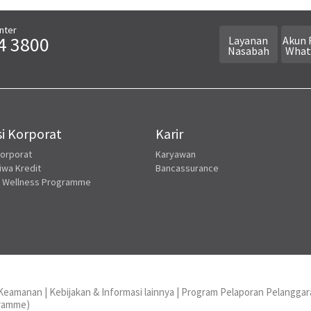
nter
4 3800
Layanan
Akun 
Nasabah
What
i Korporat
Karir
Korporat
Karyawan
iwa Kredit
Bancassurance
 Wellness Programme
n Keamanan
|
Kebijakan & Informasi lainnya
|
Program Pelaporan Pelanggar
gramme)