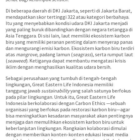
Di beberapa daerah di DKI Jakarta, seperti di Jakarta Barat,
mendapatkan skor tertinggi 322 atau kategori berbahaya.
Itu yang menyebabkan kondisi udara DKI Jakarta menjadi
yang paling buruk dibandingkan dengan negara tetangga di
Asia Tenggara. Di sisi lain, laut memiliki ekosistem karbon
biru yang memiliki peranan penting dalam menyerap panas
dan mengurangi emisi karbon. Ekosistem karbon biru terdiri
atas
mangrove
, padang lamun (
seagrass
), serta rumput laut
(
seaweed
). Ketiganya dapat membantu mengatasi krisis
iklim dengan menghasilkan kualitas udara bersih.
Sebagai perusahaan yang tumbuh di tengah-tengah
lingkungan, Great Eastern Life Indonesia memiliki
tanggung jawab
sustainability
yang salah satunya berfokus
pada pilar lingkungan. Untuk itu, Great Eastern Life
Indonesia berkolaborasi dengan Carbon Ethics —sebuah
organisasi yang berfokus pada restorasi karbon biru—agar
bisa meningkatkan kesadaran masyarakat akan pentingnya
menjaga dan memulihkan ekosistem karbon biru untuk
keberlanjutan lingkungan. Rangkaian kolaborasi dimulai
dengan memberikan konten-konten edukasi lewat media