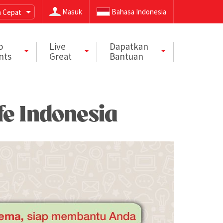
Masuk
Bahasa Indonesia
 Cepat
o
Live
Dapatkan
nts
Great
Bantuan
e Indonesia