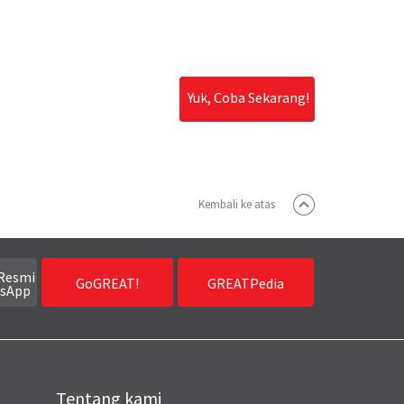
Yuk, Coba Sekarang!
Kembali ke atas
Resmi
GoGREAT!
GREATPedia
sApp
Tentang kami