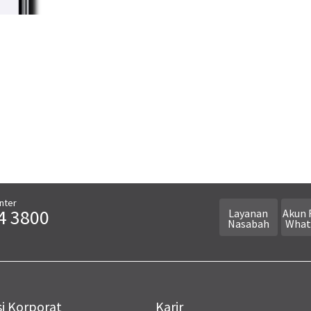
nter
4 3800
Layanan
Akun 
Nasabah
What
i Korporat
Karir