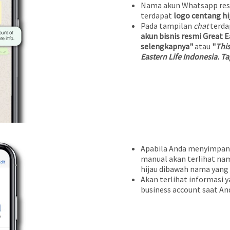
Nama akun Whatsapp res
terdapat
logo centang hi
Pada tampilan
chat
terda
akun bisnis resmi Great E
selengkapnya"
atau
"
This
Eastern Life Indonesia. Ta
Apabila Anda menyimpan 
manual akan terlihat nam
hijau dibawah nama yang
Akan terlihat informasi y
business account saat An