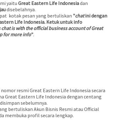
mi yaitu
Great Eastern Life Indonesia
dan
jau
disebelahnya.
pat kotak pesan yang bertuliskan
"
chat
ini dengan
astern Life Indonesia. Ketuk untuk info
 chat is with the official business account of Great
p for more info
"
.
nomor resmi Great Eastern Life Indonesia secara
a Great Eastern Life Indonesia dengan centang
 disimpan sebelumnya.
ang bertuliskan Akun Bisnis Resmi atau Official
da membuka profil secara lengkap.