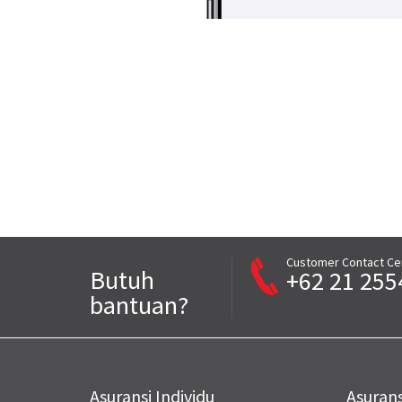
Customer Contact Ce
Butuh
+62 21 255
bantuan?
Asuransi Individu
Asurans