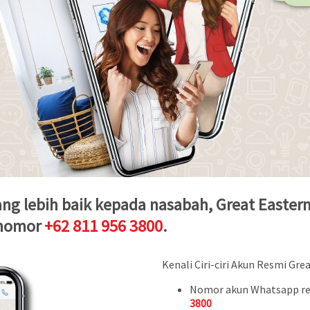
 lebih baik kepada nasabah, Great Eastern L
 nomor
+62 811 956 3800
.
Kenali Ciri-ciri Akun Resmi Gre
Nomor akun Whatsapp res
3800