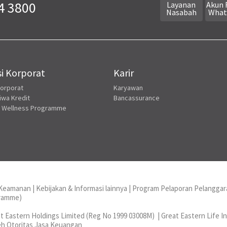
4 3800
Layanan
Akun 
Nasabah
What
i Korporat
Karir
Korporat
Karyawan
iwa Kredit
Bancassurance
 Wellness Programme
n Keamanan
|
Kebijakan & Informasi lainnya
|
Program Pelaporan Pelanggar
gramme)
t Eastern Holdings Limited (Reg No 1999 03008M) | Great Eastern Life I
leh Otoritas Jasa Keuangan