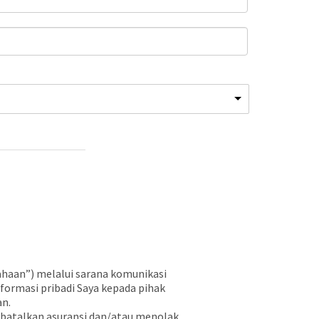
haan”) melalui sarana komunikasi
ormasi pribadi Saya kepada pihak
an.
batalkan asuransi dan/atau menolak