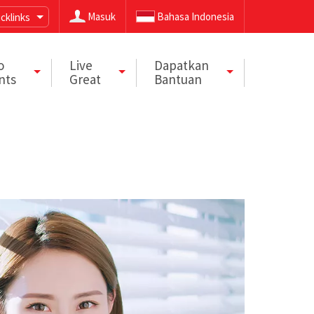
Masuk
Bahasa Indonesia
cklinks
o
Live
Dapatkan
nts
Great
Bantuan