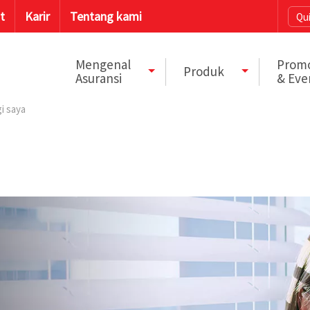
t
Karir
Tentang kami
Qui
Mengenal
Prom
Produk
Asuransi
& Eve
i saya