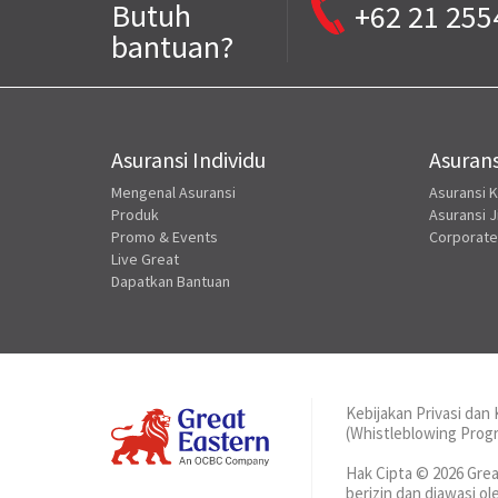
Butuh
+62 21 255
bantuan?
Asuransi Individu
Asurans
Mengenal Asuransi
Asuransi 
Produk
Asuransi J
Promo & Events
Corporate
Live Great
Dapatkan Bantuan
Kebijakan Privasi da
(Whistleblowing Pro
Hak Cipta © 2026 Grea
berizin dan diawasi o