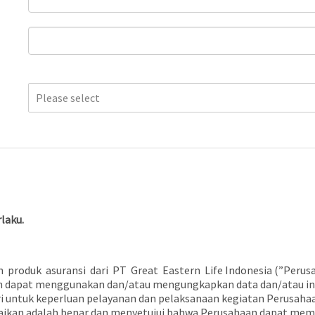
Please select
laku.
roduk asuransi dari PT Great Eastern Life Indonesia (”Perusa
an dapat menggunakan dan/atau mengungkapkan data dan/atau inf
eri untuk keperluan pelayanan dan pelaksanaan kegiatan Perusaha
aikan adalah benar dan menyetujui bahwa Perusahaan dapat mem