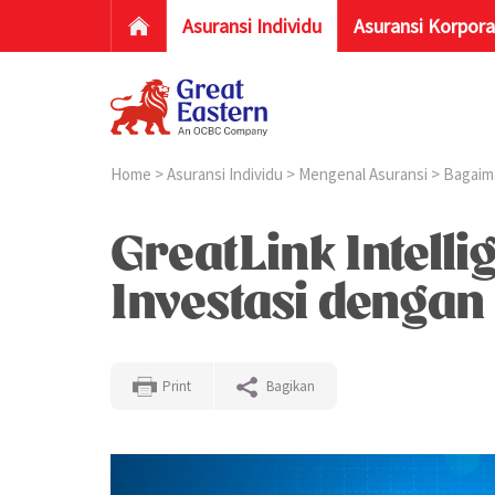
Asuransi Individu
Asuransi Korpora
Home
>
Asuransi Individu
>
Mengenal Asuransi
>
Bagaim
GreatLink Intell
Investasi dengan 
Print
Bagikan