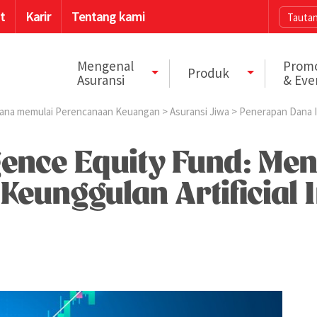
t
Karir
Tentang kami
Tautan
Mengenal
Prom
Produk
Asuransi
& Eve
ana memulai Perencanaan Keuangan
>
Asuransi Jiwa
> Penerapan Dana I
igence Equity Fund: Me
Keunggulan Artificial I