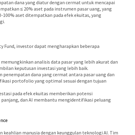
empatan dana yang diatur dengan cermat untuk mencapai
nempatkan ≤ 20% aset pada instrumen pasar uang, yang
80-100% aset ditempatkan pada efek ekuitas, yang
gi.
ty Fund, investor dapat mengharapkan beberapa
I memungkinkan analisis data pasar yang lebih akurat dan
ilan keputusan investasi yang lebih baik.
gan penempatan dana yang cermat antara pasar uang dan
ifikasi portofolio yang optimal sesuai dengan tujuan
estasi pada efek ekuitas memberikan potensi
a panjang, dan AI membantu mengidentifikasi peluang
ence
n keahlian manusia dengan keunggulan teknologi AI. Tim