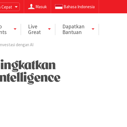
Masuk
Bahasa Indonesia
 Cepat
o
Live
Dapatkan
nts
Great
Bantuan
nvestasi dengan AI
ningkatkan
ntelligence