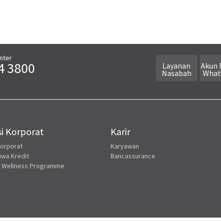
nter
4 3800
Layanan
Akun 
Nasabah
What
i Korporat
Karir
Korporat
Karyawan
iwa Kredit
Bancassurance
 Wellness Programme