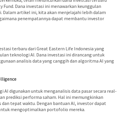
 terkemuka, telah meluncurkan dana investasi terbaru
y Fund. Dana investasi ini menawarkan keunggulan
 Dalam artikel ini, kita akan menjelajahi lebih dalam
 bagaimana penempatannya dapat membantu investor
estasi terbaru dari Great Eastern Life Indonesia yang
n teknologi AI. Dana investasi ini dirancang untuk
gunaan analisis data yang canggih dan algoritma AI yang
lligence
gi AI digunakan untuk menganalisis data pasar secara real-
ukan prediksi performa saham. Hal ini memungkinkan
 dan tepat waktu. Dengan bantuan AI, investor dapat
 untuk mengoptimalkan portofolio mereka.