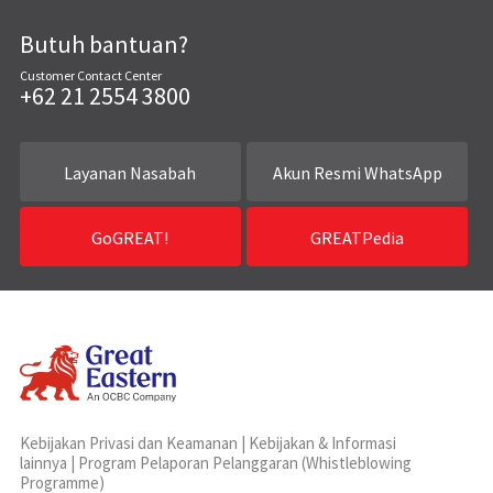
Butuh bantuan?
Customer Contact Center
+62 21 2554 3800
Layanan Nasabah
Akun Resmi WhatsApp
GoGREAT!
GREATPedia
Kebijakan Privasi dan Keamanan
|
Kebijakan & Informasi
lainnya
|
Program Pelaporan Pelanggaran (Whistleblowing
Programme)