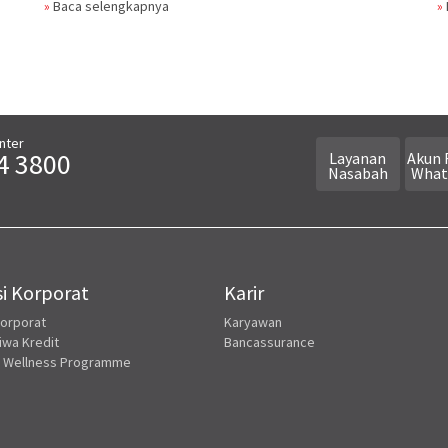
»
Baca selengkapnya
»
nter
4 3800
Layanan
Akun 
Nasabah
What
i Korporat
Karir
Korporat
Karyawan
iwa Kredit
Bancassurance
 Wellness Programme