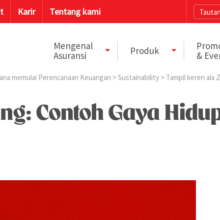
t
Karir
Tentang kami
Tautan
Mengenal
Prom
Produk
Asuransi
& Eve
ana memulai Perencanaan Keuangan
>
Sustainability
> Tampil keren ala
ng: Contoh Gaya Hidup