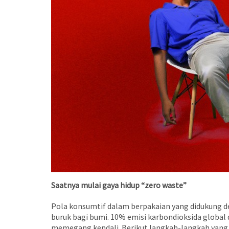
Saatnya mulai gaya hidup “zero waste”
Pola konsumtif dalam berpakaian yang didukung
buruk bagi bumi. 10% emisi karbondioksida global d
memegang kendali. Berikut langkah-langkah yang b