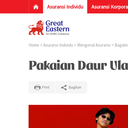
Asuransi Individu
Asuransi Korpora
Home
>
Asuransi Individu
>
Mengenal Asuransi
>
Bagaim
Pakaian Daur Ula
Print
Bagikan