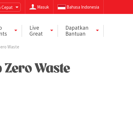
Masuk
Bahasa Indonesia
 Cepat
o
Live
Dapatkan
nts
Great
Bantuan
 Zero Waste
 Zero Waste