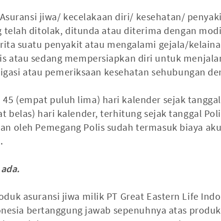
suransi jiwa/ kecelakaan diri/ kesehatan/ penyakit 
elah ditolak, ditunda atau diterima dengan modi
ta suatu penyakit atau mengalami gejala/kelaina
 atau sedang mempersiapkan diri untuk menjalan
stigasi atau pemeriksaan kesehatan sehubungan de
45 (empat puluh lima) hari kalender sejak tangg
t belas) hari kalender, terhitung sejak tanggal Po
an oleh Pemegang Polis sudah termasuk biaya akui
.
 ada.
uk asuransi jiwa milik PT Great Eastern Life Indon
ndonesia bertanggung jawab sepenuhnya atas produ