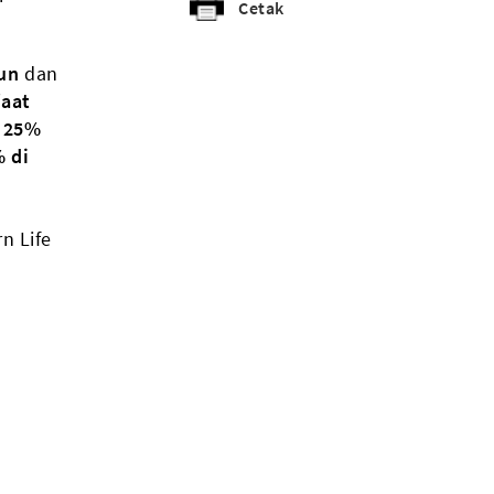
Cetak
un
dan
aat
r 25%
 di
n Life