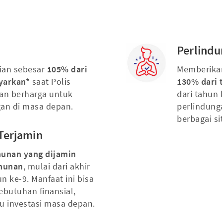
Perlindu
ian sebesar
105% dari
Memberik
ayarkan*
saat Polis
130% dari 
gan berharga untuk
dari tahun
an di masa depan.
perlindung
berbagai si
Terjamin
hunan yang dijamin
ahunan
, mulai dari akhir
n ke-9. Manfaat ini bisa
ebutuhan finansial,
au investasi masa depan.