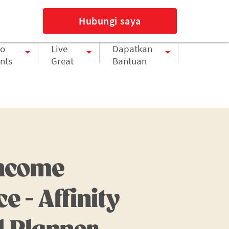
Masuk
Bahasa Indonesia
 Cepat
Hubungi saya
o
Live
Dapatkan
nts
Great
Bantuan
ncome
e - Affinity
l Planner