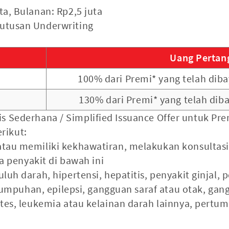
a, Bulanan: Rp2,5 juta
utusan Underwriting
Uang Pertan
100% dari Premi* yang telah dib
130% dari Premi* yang telah dib
is Sederhana / Simplified Issuance Offer untuk P
erikut:
tau memiliki kekhawatiran, melakukan konsultasi
na penyakit di bawah ini
uh darah, hipertensi, hepatitis, penyakit ginjal, p
elumpuhan, epilepsi, gangguan saraf atau otak, ga
tes, leukemia atau kelainan darah lainnya, pertu