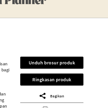
Unduh brosur produk
isan
 bagi
Ringkasan produk
dan
Bagikan
ng
epan