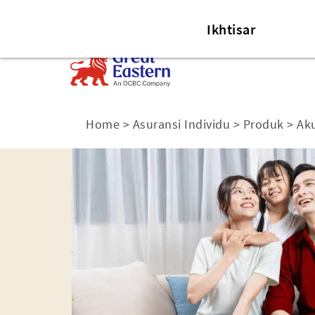
Asuransi Individu
Asuransi Korpor
Ikhtisar
Home
>
Asuransi Individu
>
Produk
>
Ak