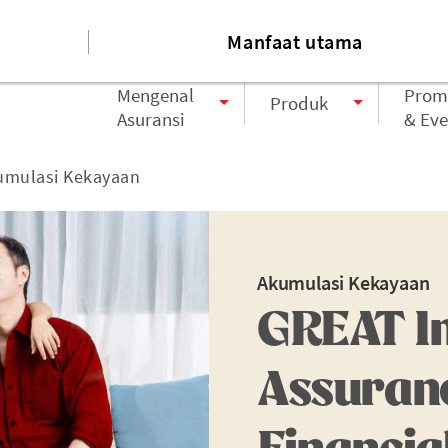
at
Karir
Tentang kami
Tautan
Manfaat utama
Mengenal
Prom
Produk
Asuransi
& Eve
umulasi Kekayaan
Akumulasi Kekayaan
GREAT I
Assuranc
Financia