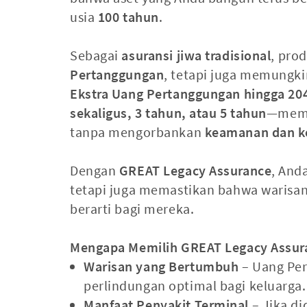
usia
100 tahun
.
Sebagai
asuransi jiwa tradisional
, pro
Pertanggungan
, tetapi juga memungk
Ekstra Uang Pertanggungan hingga 2
sekaligus, 3 tahun, atau 5 tahun
—memb
tanpa mengorbankan
keamanan dan k
Dengan
GREAT Legacy Assurance
, And
tetapi juga memastikan bahwa warisa
berarti bagi mereka.
Mengapa Memilih GREAT Legacy Assur
Warisan yang Bertumbuh
– Uang Per
perlindungan optimal bagi keluarga.
Manfaat Penyakit Terminal
– Jika d