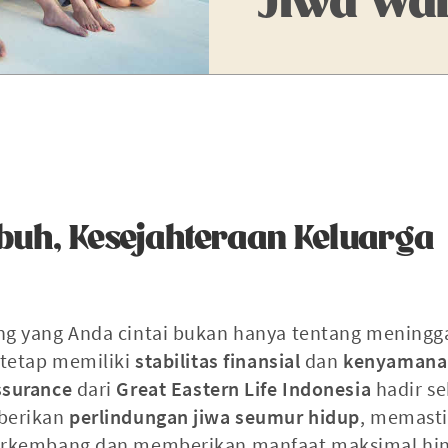
buh, Kesejahteraan Keluarga
ng yang Anda cintai bukan hanya tentang meningg
 tetap memiliki
stabilitas finansial
dan
kenyamana
ssurance
dari
Great Eastern Life Indonesia
hadir se
berikan
perlindungan jiwa seumur hidup
, memast
berkembang dan memberikan manfaat maksimal hi