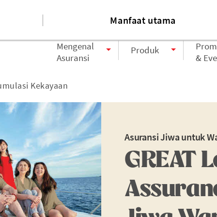
at
Karir
Tentang kami
Tautan
Manfaat utama
Mengenal
Prom
Produk
Asuransi
& Eve
umulasi Kekayaan
Asuransi Jiwa untuk W
GREAT L
Assuranc
Jiwa Wa