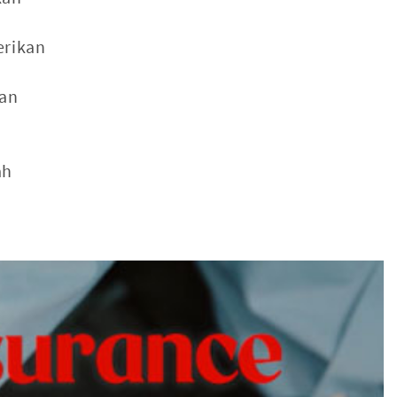
erikan
gan
ah