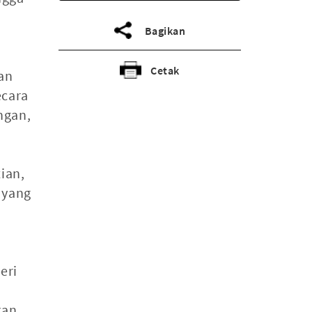
Bagikan
Cetak
an
ecara
ngan,
ian,
 yang
eri
kan