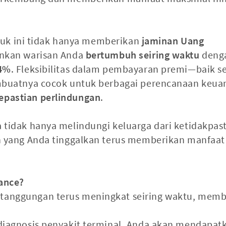
duk ini tidak hanya memberikan
jaminan Uang
inkan warisan Anda
bertumbuh seiring waktu
deng
04%
. Fleksibilitas dalam pembayaran premi—baik s
uatnya cocok untuk berbagai perencanaan keua
epastian perlindungan
.
a tidak hanya melindungi keluarga dari ketidakpast
n yang Anda tinggalkan terus memberikan manfaat
ance?
tanggungan terus meningkat seiring waktu, memb
idiagnosis penyakit terminal, Anda akan mendapat