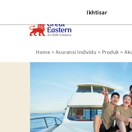
Asuransi Individu
Asuransi Korpor
Ikhtisar
Home
>
Asuransi Individu
>
Produk
>
Ak