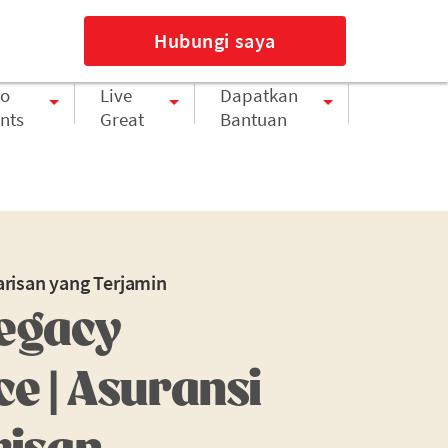
Masuk
Bahasa Indonesia
 Cepat
Hubungi saya
o
Live
Dapatkan
nts
Great
Bantuan
arisan yang Terjamin
egacy
e | Asuransi
risan