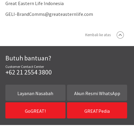
Great Eastern Life Indonesia
GELI-BrandComms@greateasternlife.com
Kembali ke atas
Butuh bantuan?
Customer Contact Center
+62 21 2554 3800
Layanan Nasabah
Akun Resmi WhatsApp
GoGREAT!
GREATPedia