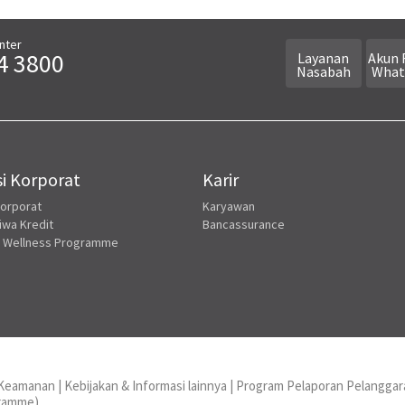
nter
4 3800
Layanan
Akun 
Nasabah
What
i Korporat
Karir
Korporat
Karyawan
iwa Kredit
Bancassurance
 Wellness Programme
n Keamanan
|
Kebijakan & Informasi lainnya
|
Program Pelaporan Pelanggar
gramme)