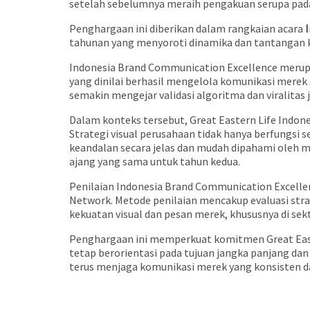
setelah sebelumnya meraih pengakuan serupa pada
Penghargaan ini diberikan dalam rangkaian acara
tahunan yang menyoroti dinamika dan tantangan k
Indonesia Brand Communication Excellence merup
yang dinilai berhasil mengelola komunikasi merek 
semakin mengejar validasi algoritma dan viralita
Dalam konteks tersebut, Great Eastern Life Indon
Strategi visual perusahaan tidak hanya berfungsi
keandalan secara jelas dan mudah dipahami oleh m
ajang yang sama untuk tahun kedua.
Penilaian Indonesia Brand Communication Excellen
Network. Metode penilaian mencakup evaluasi stra
kekuatan visual dan pesan merek, khususnya di sek
Penghargaan ini memperkuat komitmen Great East
tetap berorientasi pada tujuan jangka panjang d
terus menjaga komunikasi merek yang konsisten d