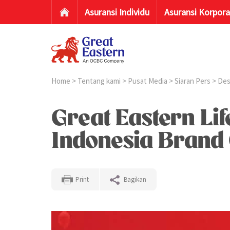
Asuransi Individu
Asuransi Korpora
Home
>
Tentang kami
>
Pusat Media
>
Siaran Pers
>
Des
Great Eastern Li
Indonesia Brand
Print
Bagikan