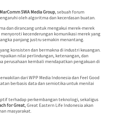
 MarComm SWA Media Group
, sebuah forum
ngaruhi oleh algoritma dan kecerdasan buatan.
ima dan dirancang untuk mengakui merek-merek
stri menyoroti kecenderungan komunikasi merek yang
 jangka panjang justru semakin menantang.
yang konsisten dan bermakna di industri keuangan.
ampaikan nilai perlindungan, ketenangan, dan
tama perusahaan kembali mendapatkan pengakuan di
erwakilan dari WPP Media Indonesia dan Feel Good
atan berbasis data dan semiotika untuk menilai
tif terhadap perkembangan teknologi, sekaligus
ach for Great
, Great Eastern Life Indonesia akan
han masyarakat.