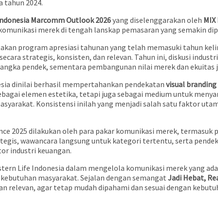
 tahun 2024.
Indonesia Marcomm Outlook 2026
yang diselenggarakan oleh
MIX
omunikasi merek di tengah lanskap pemasaran yang semakin dipe
akan program apresiasi tahunan yang telah memasuki tahun kel
secara strategis, konsisten, dan relevan. Tahun ini, diskusi indu
s jangka pendek, sementara pembangunan nilai merek dan ekuitas
esia dinilai berhasil mempertahankan pendekatan
visual branding
 sebagai elemen estetika, tetapi juga sebagai medium untuk meny
asyarakat. Konsistensi inilah yang menjadi salah satu faktor u
ce 2025 dilakukan oleh para pakar komunikasi merek, termasuk p
tegis, wawancara langsung untuk kategori tertentu, serta pendek
tor industri keuangan.
ern Life Indonesia dalam mengelola komunikasi merek yang adap
an kebutuhan masyarakat. Sejalan dengan semangat
Jadi Hebat, Re
an relevan, agar tetap mudah dipahami dan sesuai dengan kebutu