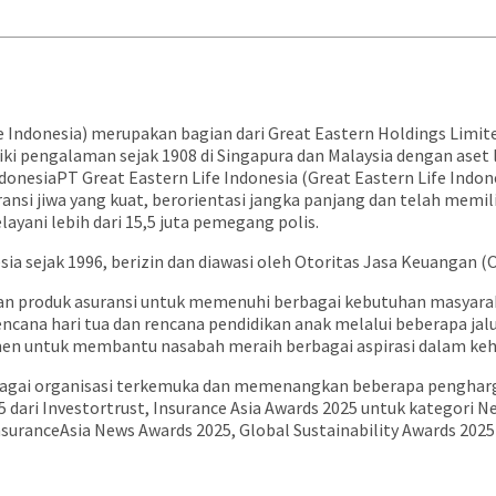
fe Indonesia) merupakan bagian dari Great Eastern Holdings Limi
ki pengalaman sejak 1908 di Singapura dan Malaysia dengan aset le
donesiaPT Great Eastern Life Indonesia (Great Eastern Life Indon
si jiwa yang kuat, berorientasi jangka panjang dan telah memili
layani lebih dari 15,5 juta pemegang polis.
esia sejak 1996, berizin dan diawasi oleh Otoritas Jasa Keuangan (
aian produk asuransi untuk memenuhi berbagai kebutuhan masyar
ncana hari tua dan rencana pendidikan anak melalui beberapa jalu
men untuk membantu nasabah meraih berbagai aspirasi dalam kehi
erbagai organisasi terkemuka dan memenangkan beberapa pengharga
5 dari Investortrust, Insurance Asia Awards 2025 untuk kategori Ne
nsuranceAsia News Awards 2025, Global Sustainability Awards 202