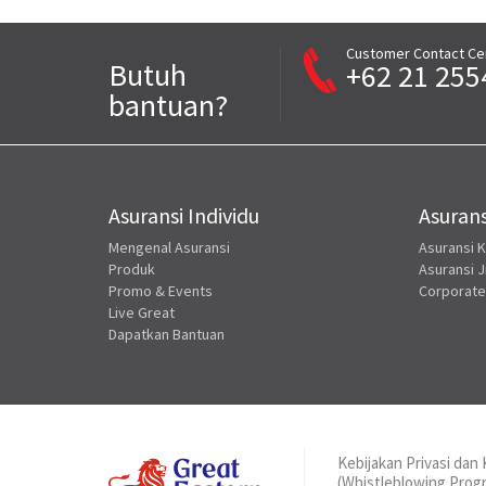
Customer Contact Ce
Butuh
+62 21 255
bantuan?
Asuransi Individu
Asurans
Mengenal Asuransi
Asuransi 
Produk
Asuransi J
Promo & Events
Corporate
Live Great
Dapatkan Bantuan
Kebijakan Privasi da
(Whistleblowing Pro