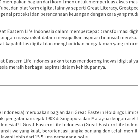
SEO merupakan bagian dari komitmen untuk memperluas akses masya
be, dan platform digital lainnya seperti Great Literacy, Greatped
ai proteksi dan perencanaan keuangan dengan cara yang mudah 
t Eastern Life Indonesia dalam mempercepat transformasi digit
mpingan masyarakat dalam mewujudkan aspirasi finansial mereka
kapabilitas digital dan menghadirkan pengalaman yang informa
at Eastern Life Indonesia akan terus mendorong inovasi digita
sia meraih berbagai aspirasi dalam kehidupannya.
fe Indonesia) merupakan bagian dari Great Eastern Holdings Limi
ki pengalaman sejak 1908 di Singapura dan Malaysia dengan aset le
donesiaPT Great Eastern Life Indonesia (Great Eastern Life Indon
si jiwa yang kuat, berorientasi jangka panjang dan telah memili
layani lebih dari 15,5 juta pemegang polis.