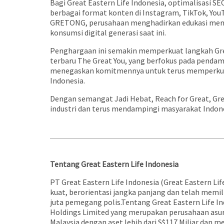
Bagi Great Eastern Life Indonesia, optimalisasi 
berbagai format konten di Instagram, TikTok, YouTu
GRETONG, perusahaan menghadirkan edukasi mengen
konsumsi digital generasi saat ini.
Penghargaan ini semakin memperkuat langkah Grea
terbaru The Great You, yang berfokus pada penda
menegaskan komitmennya untuk terus memperkuat 
Indonesia.
Dengan semangat Jadi Hebat, Reach for Great, Gre
industri dan terus mendampingi masyarakat Indone
Tentang Great Eastern Life Indonesia
PT Great Eastern Life Indonesia (Great Eastern Li
kuat, berorientasi jangka panjang dan telah memili
juta pemegang polis.Tentang Great Eastern Life In
Holdings Limited yang merupakan perusahaan asuran
Malaysia dengan aset lebih dari S$117 Miliar dan me