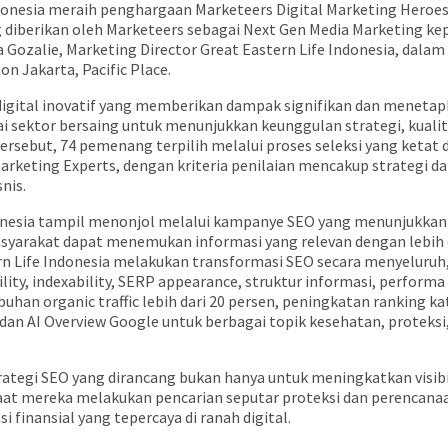
ndonesia meraih penghargaan Marketeers Digital Marketing Heroe
diberikan oleh Marketeers sebagai Next Gen Media Marketing kepa
 Gozalie, Marketing Director Great Eastern Life Indonesia, dala
n Jakarta, Pacific Place.
ital inovatif yang memberikan dampak signifikan dan menetapk
agai sektor bersaing untuk menunjukkan keunggulan strategi, kualita
ersebut, 74 pemenang terpilih melalui proses seleksi yang ketat d
arketing Experts, dengan kriteria penilaian mencakup strategi dan
nis.
onesia tampil menonjol melalui kampanye SEO yang menunjukkan h
yarakat dapat menemukan informasi yang relevan dengan lebih c
n Life Indonesia melakukan transformasi SEO secara menyeluruh, 
ty, indexability, SERP appearance, struktur informasi, performa 
an organic traffic lebih dari 20 persen, peningkatan ranking kata
dan AI Overview Google untuk berbagai topik kesehatan, proteksi,
ategi SEO yang dirancang bukan hanya untuk meningkatkan visibi
at mereka melakukan pencarian seputar proteksi dan perencanaan
 finansial yang tepercaya di ranah digital.