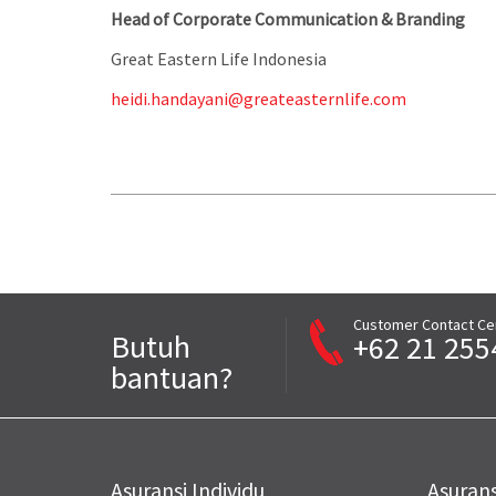
Head of Corporate Communication & Branding
Great Eastern Life Indonesia
heidi.handayani@greateasternlife.com
Customer Contact Ce
Butuh
+62 21 255
bantuan?
Asuransi Individu
Asurans