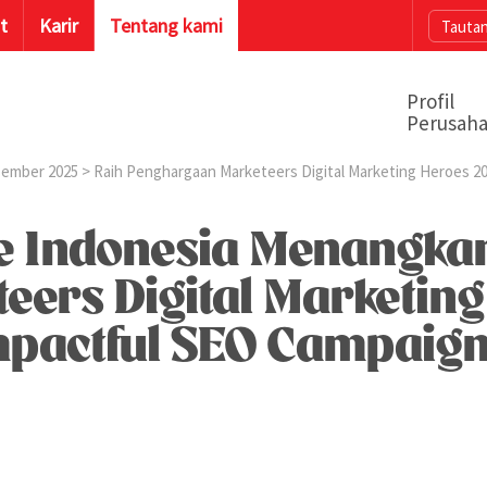
t
Karir
Tentang kami
Tautan
Profil
Perusah
ember 2025
> Raih Penghargaan Marketeers Digital Marketing Heroes 2
ife Indonesia Menangk
eers Digital Marketin
mpactful SEO Campaig