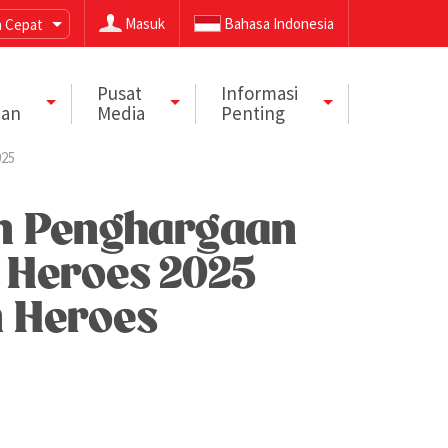
Masuk
Bahasa Indonesia
 Cepat
Pusat
Informasi
aan
Media
Penting
025
an Penghargaan
g Heroes 2025
n Heroes