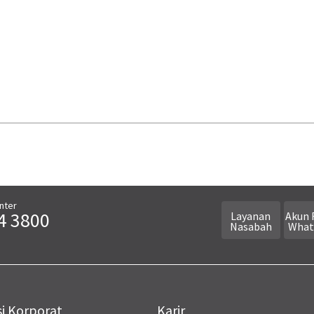
nter
4 3800
Layanan
Akun 
Nasabah
What
i Korporat
Karir