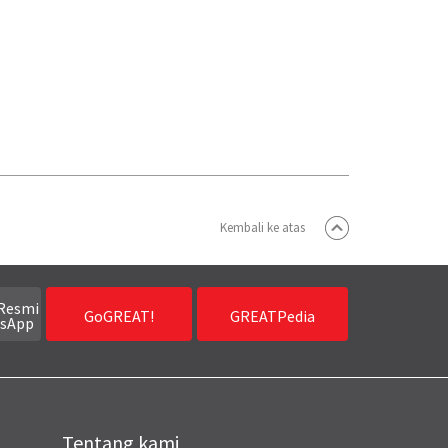
Kembali ke atas
Resmi
GoGREAT!
GREATPedia
sApp
Tentang kami