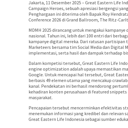
Jakarta, 11 Desember 2025 – Great Eastern Life I
Campaign Heroes, sebuah apresiasi bergengsi yang 
Penghargaan ini diterima oleh Bapak Roy Hendrata
Conference 2026 di Grand Ballroom, The Ritz-Carlto
MDMH 2025 dirancang untuk mengakui kampanye dig
nasional. Tahun ini, lebih dari 100 entri dari berb
kampanye digital mereka. Dari ratusan partisipan t
Marketeers bersama tim Social Media dan Digital M
implementasi, serta hasil dan dampak terhadap bis
Dalam kompetisi tersebut, Great Eastern Life Ind
engine optimization adalah upaya memastikan mas
Google. Untuk mencapai hal tersebut, Great Easter
berbasis 49 elemen utama yang mencakup crawlabili
kanal. Pendekatan ini berhasil mendorong pertumbuh
kehadiran konten perusahaan di featured snippets 
masyarakat.
Pencapaian tersebut mencerminkan efektivitas str
menemukan informasi yang kredibel dan relevan sa
Great Eastern Life Indonesia sebagai sumber edukasi