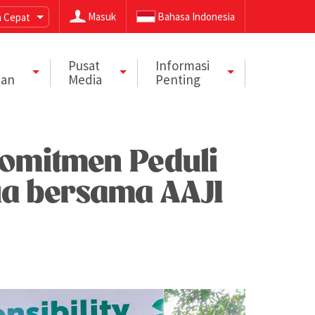
Masuk
Bahasa Indonesia
 Cepat
Pusat
Informasi
aan
Media
Penting
Komitmen Peduli
ua bersama AAJI