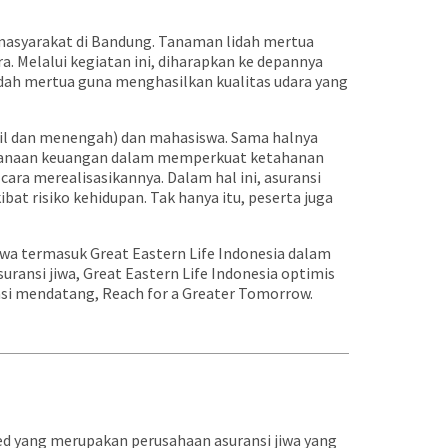
a masyarakat di Bandung. Tanaman lidah mertua
 Melalui kegiatan ini, diharapkan ke depannya
ah mertua guna menghasilkan kualitas udara yang
ecil dan menengah) dan mahasiswa. Sama halnya
encanaan keuangan dalam memperkuat ketahanan
ara merealisasikannya. Dalam hal ini, asuransi
bat risiko kehidupan. Tak hanya itu, peserta juga
iwa termasuk Great Eastern Life Indonesia dalam
ansi jiwa, Great Eastern Life Indonesia optimis
asi mendatang, Reach for a Greater Tomorrow.
ted yang merupakan perusahaan asuransi jiwa yang