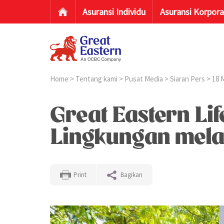
Asuransi Individu
Asuransi Korpora
Home
>
Tentang kami
>
Pusat Media
>
Siaran Pers
>
18 
Great Eastern Li
Lingkungan mela
Print
Bagikan