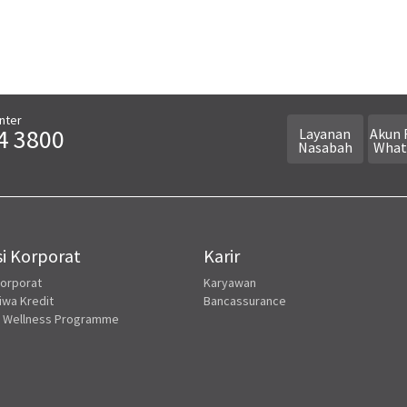
nter
4 3800
Layanan
Akun 
Nasabah
What
i Korporat
Karir
Korporat
Karyawan
iwa Kredit
Bancassurance
 Wellness Programme