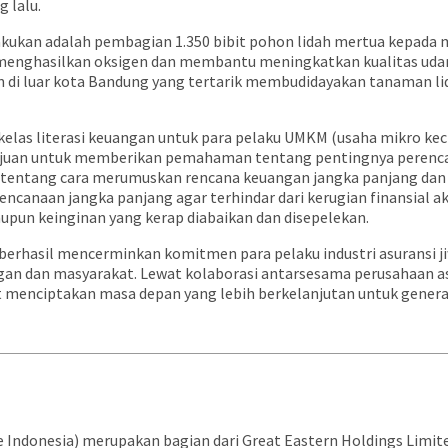
 lalu.
dilakukan adalah pembagian 1.350 bibit pohon lidah mertua kepad
menghasilkan oksigen dan membantu meningkatkan kualitas udara.
di luar kota Bandung yang tertarik membudidayakan tanaman lid
 kelas literasi keuangan untuk para pelaku UMKM (usaha mikro k
 bertujuan untuk memberikan pemahaman tentang pentingnya per
i tentang cara merumuskan rencana keuangan jangka panjang dan c
ncanaan jangka panjang agar terhindar dari kerugian finansial aki
un keinginan yang kerap diabaikan dan disepelekan.
 berhasil mencerminkan komitmen para pelaku industri asuransi j
 dan masyarakat. Lewat kolaborasi antarsesama perusahaan asur
pat menciptakan masa depan yang lebih berkelanjutan untuk gener
fe Indonesia) merupakan bagian dari Great Eastern Holdings Limi