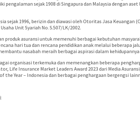
ki pengalaman sejak 1908 di Singapura dan Malaysia dengan aset le
esia sejak 1996, berizin dan diawasi oleh Otoritas Jasa Keuangan (
 Usaha Unit Syariah No. S.507/LK/2002.
aian produk asuransi untuk memenuhi berbagai kebutuhan masyar
cana hari tua dan rencana pendidikan anak melalui beberapa jalur
membantu nasabah meraih berbagai aspirasi dalam kehidupannya d
erbagai organisasi terkemuka dan memenangkan beberapa pengharga
tor, Life Insurance Market Leaders Award 2023 dari Media Asuransi
ve of the Year – Indonesia dan berbagai penghargaan bergengsi lain
: