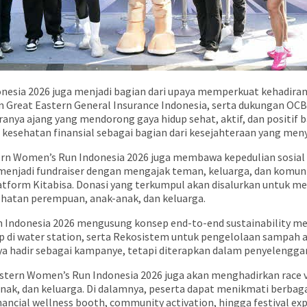
sia 2026 juga menjadi bagian dari upaya memperkuat kehadiran G
n Great Eastern General Insurance Indonesia, serta dukungan OCBC 
ya ajang yang mendorong gaya hidup sehat, aktif, dan positif ba
esehatan finansial sebagai bagian dari kesejahteraan yang meny
ern Women’s Run Indonesia 2026 juga membawa kepedulian sosial 
apat menjadi fundraiser dengan mengajak teman, keluarga, dan ko
orm Kitabisa. Donasi yang terkumpul akan disalurkan untuk mend
ehatan perempuan, anak-anak, dan keluarga.
n Indonesia 2026 mengusung konsep end-to-end sustainability mel
p di water station, serta Rekosistem untuk pengelolaan sampah a
nya hadir sebagai kampanye, tetapi diterapkan dalam penyelengga
ern Women’s Run Indonesia 2026 juga akan menghadirkan race vil
ak, dan keluarga. Di dalamnya, peserta dapat menikmati berbagai 
financial wellness booth, community activation, hingga festival exp