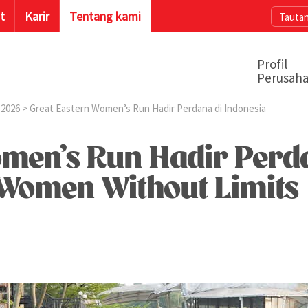
t
Karir
Tentang kami
Tautan
Profil
Perusah
 2026
> Great Eastern Women’s Run Hadir Perdana di Indonesia
men’s Run Hadir Perda
omen Without Limits