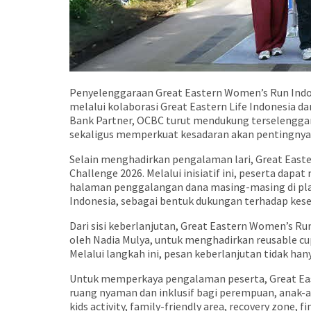
Penyelenggaraan Great Eastern Women’s Run Indone
melalui kolaborasi Great Eastern Life Indonesia da
Bank Partner, OCBC turut mendukung terselenggaran
sekaligus memperkuat kesadaran akan pentingnya k
Selain menghadirkan pengalaman lari, Great East
Challenge 2026. Melalui inisiatif ini, peserta d
halaman penggalangan dana masing-masing di platf
Indonesia, sebagai bentuk dukungan terhadap kes
Dari sisi keberlanjutan, Great Eastern Women’s Ru
oleh Nadia Mulya, untuk menghadirkan reusable cu
Melalui langkah ini, pesan keberlanjutan tidak ha
Untuk memperkaya pengalaman peserta, Great East
ruang nyaman dan inklusif bagi perempuan, anak-an
kids activity, family-friendly area, recovery zone, 