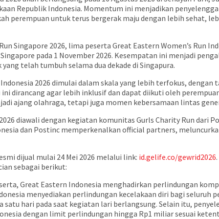
dekaan Republik Indonesia. Momentum ini menjadikan penyelengga
h perempuan untuk terus bergerak maju dengan lebih sehat, lebih
Run Singapore 2026, lima peserta Great Eastern Women’s Run I
 Singapore pada 1 November 2026. Kesempatan ini menjadi pengal
yang telah tumbuh selama dua dekade di Singapura.
Indonesia 2026 dimulai dalam skala yang lebih terfokus, dengan t
ini dirancang agar lebih inklusif dan dapat diikuti oleh perempua
jadi ajang olahraga, tetapi juga momen kebersamaan lintas gener
026 diawali dengan kegiatan komunitas Gurls Charity Run dari P
onesia dan Postinc memperkenalkan official partners, meluncurka
mi dijual mulai 24 Mei 2026 melalui link:
id.gelife.co/gewrid2026
cian sebagai berikut:
erta, Great Eastern Indonesia menghadirkan perlindungan komp
donesia menyediakan perlindungan kecelakaan diri bagi seluruh p
 satu hari pada saat kegiatan lari berlangsung. Selain itu, penyel
donesia dengan limit perlindungan hingga Rp1 miliar sesuai keten