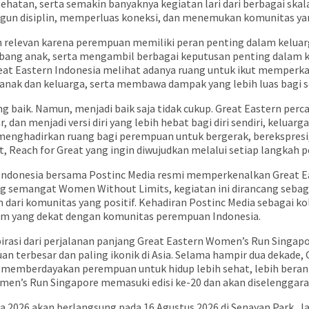
atan, serta semakin banyaknya kegiatan lari dari berbagai skal
un disiplin, memperluas koneksi, dan menemukan komunitas ya
in relevan karena perempuan memiliki peran penting dalam kel
ng anak, serta mengambil berbagai keputusan penting dalam ke
eat Eastern Indonesia melihat adanya ruang untuk ikut memperka
-anak dan keluarga, serta membawa dampak yang lebih luas bagi 
ng baik. Namun, menjadi baik saja tidak cukup. Great Eastern per
dan menjadi versi diri yang lebih hebat bagi diri sendiri, keluarg
 menghadirkan ruang bagi perempuan untuk bergerak, berekspres
, Reach for Great yang ingin diwujudkan melalui setiap langkah p
 Indonesia bersama Postinc Media resmi memperkenalkan Great E
ung semangat Women Without Limits, kegiatan ini dirancang seba
 dari komunitas yang positif. Kehadiran Postinc Media sebagai kol
orm yang dekat dengan komunitas perempuan Indonesia.
irasi dari perjalanan panjang Great Eastern Women’s Run Singapo
n terbesar dan paling ikonik di Asia. Selama hampir dua dekade,
ang memberdayakan perempuan untuk hidup lebih sehat, lebih bera
omen’s Run Singapore memasuki edisi ke-20 dan akan diselenggar
 2026 akan berlangsung pada 16 Agustus 2026 di Senayan Park, Ja