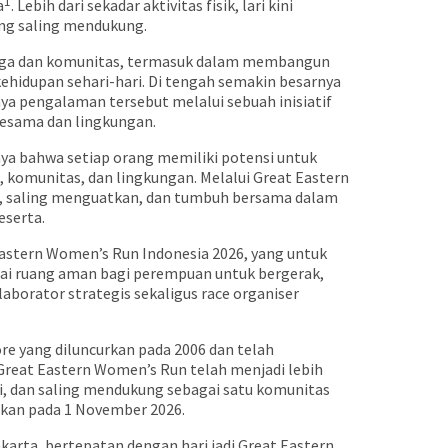
1
a
. Lebih dari sekadar aktivitas fisik, lari kini
ng saling mendukung.
uarga dan komunitas, termasuk dalam membangun
hidupan sehari-hari. Di tengah semakin besarnya
ya pengalaman tersebut melalui sebuah inisiatif
sesama dan lingkungan.
caya bahwa setiap orang memiliki potensi untuk
a, komunitas, dan lingkungan. Melalui Great Eastern
i, saling menguatkan, dan tumbuh bersama dalam
eserta.
astern Women’s Run Indonesia 2026, yang untuk
gai ruang aman bagi perempuan untuk bergerak,
aborator strategis sekaligus race organiser
re yang diluncurkan pada 2006 dan telah
 Great Eastern Women’s Run telah menjadi lebih
ni, dan saling mendukung sebagai satu komunitas
akan pada 1 November 2026.
karta, bertepatan dengan hari jadi Great Eastern