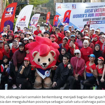
hir, olahraga lari semakin berkembang menjadi bagian dari gaya 
sia dan mengukuhkan posisinya sebagai salah satu olahraga palin