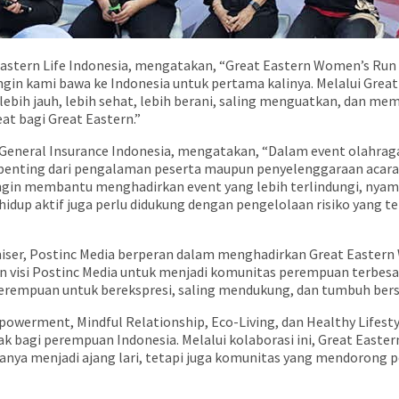
astern Life Indonesia, mengatakan, “Great Eastern Women’s Run 
ngin kami bawa ke Indonesia untuk pertama kalinya. Melalui Grea
bih jauh, lebih sehat, lebih berani, saling menguatkan, dan m
at bagi Great Eastern.”
 General Insurance Indonesia, mengatakan, “Dalam event olahra
enting dari pengalaman peserta maupun penyelenggaraan acara. M
ingin membantu menghadirkan event yang lebih terlindungi, nyam
idup aktif juga perlu didukung dengan pengelolaan risiko yang t
aniser, Postinc Media berperan dalam menghadirkan Great Easter
an visi Postinc Media untuk menjadi komunitas perempuan terbesa
erempuan untuk berekspresi, saling mendukung, dan tumbuh bers
owerment, Mindful Relationship, Eco-Living, dan Healthy Lifesty
ak bagi perempuan Indonesia. Melalui kolaborasi ini, Great East
anya menjadi ajang lari, tetapi juga komunitas yang mendorong p