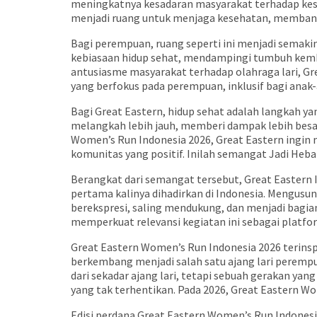
meningkatnya kesadaran masyarakat terhadap keseh
menjadi ruang untuk menjaga kesehatan, membang
Bagi perempuan, ruang seperti ini menjadi semak
kebiasaan hidup sehat, mendampingi tumbuh kemba
antusiasme masyarakat terhadap olahraga lari, Gr
yang berfokus pada perempuan, inklusif bagi anak
Bagi Great Eastern, hidup sehat adalah langkah ya
melangkah lebih jauh, memberi dampak lebih besar, 
Women’s Run Indonesia 2026, Great Eastern ingin
komunitas yang positif. Inilah semangat Jadi Hebat
Berangkat dari semangat tersebut, Great Eastern
pertama kalinya dihadirkan di Indonesia. Mengus
berekspresi, saling mendukung, dan menjadi bagian
memperkuat relevansi kegiatan ini sebagai platf
Great Eastern Women’s Run Indonesia 2026 terinsp
berkembang menjadi salah satu ajang lari perempua
dari sekadar ajang lari, tetapi sebuah gerakan y
yang tak terhentikan. Pada 2026, Great Eastern W
Edisi perdana Great Eastern Women’s Run Indonesia