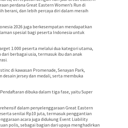
raan perdana Great Eastern Women’s Run di
 berani, dan lebih percaya diri dalam meraih
ndonesia 2026 juga berkesempatan mendapatkan
aman spesial bagi peserta Indonesia untuk
arget 1.000 peserta melalui dua kategori utama,
n dari berbagai usia, termasuk ibu dan anak
asi.
ostinc di kawasan Promenade, Senayan Park,
n desain jersey dan medali, serta membuka
. Pendaftaran dibuka dalam tiga fase, yaitu Super
rehensif dalam penyelenggaraan Great Eastern
eserta senilai Rp10 juta, termasuk penggantian
enggaraan acara juga didukung Event Liability
tuan polis, sebagai bagian dari upaya menghadirkan