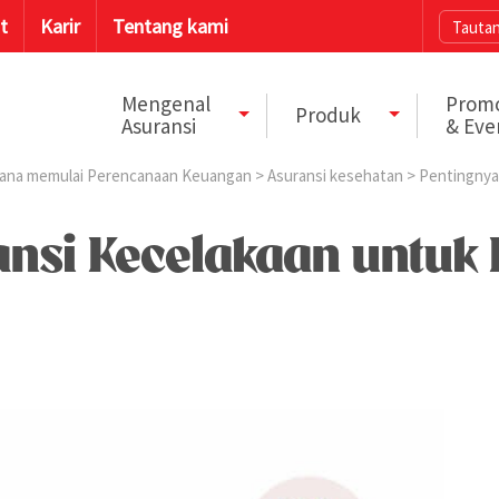
t
Karir
Tentang kami
Tautan
Mengenal
Prom
Produk
Asuransi
& Eve
ana memulai Perencanaan Keuangan
>
Asuransi kesehatan
> Pentingnya 
nsi Kecelakaan untuk 