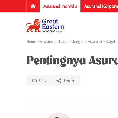
Asuransi Individu
Asuransi Korpora
Home
>
Asuransi Individu
>
Mengenal Asuransi
>
Bagaim
Pentingnya Asura
Print
Bagikan