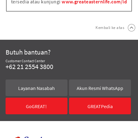
tersedia atau kunjungi
www.greateasternlife.com/id
Kembali ke atas
Butuh bantuan?
Customer Contact Center
+62 21 2554 3800
Layanan Nasabah
Akun Resmi WhatsApp
GoGREAT!
GREATPedia