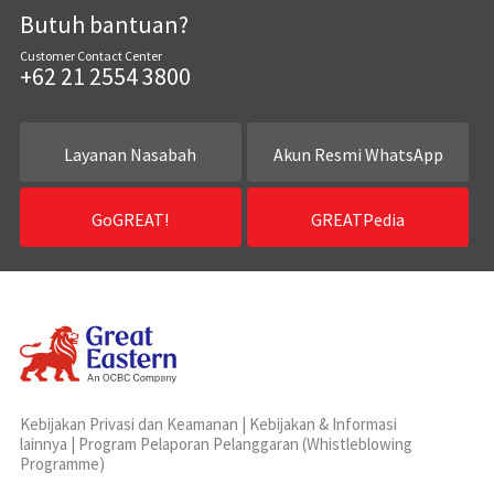
Butuh bantuan?
Customer Contact Center
+62 21 2554 3800
Layanan Nasabah
Akun Resmi WhatsApp
GoGREAT!
GREATPedia
Kebijakan Privasi dan Keamanan
|
Kebijakan & Informasi
lainnya
|
Program Pelaporan Pelanggaran (Whistleblowing
Programme)